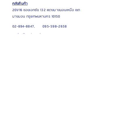
คลังสินค้า
201/16 ซอยเอก
ชัย 132 แขวงบางบอนเหนือ เขต
บางบอน กรุงเทพมหานคร 10150
02-894-8847,
095-598-2658
sales@aprimeplus.com
จันทร์ - เสาร์ , 08.30 น. - 18.30 น.
All Square / All Space
สินค้าของเรา
เหล็กกัลวาไนซ์
โกดัง / โรงงานสำเร็จรูป
ผนังสำเร็จรูป
ตู้คอนเทนเนอร์
หลังคากันร้อน
บ้านน๊อคดาวน์
ไม้เทียม WPC
บทความ / ข่าวสาร
กระเบื้องยาง / ลามิเนต
เครื่องมือก่อสร้าง
บทความน่ารู้
Catalogue online
CSR
บริการอื่นๆ