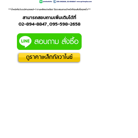
***น้ำหนักที่แจ้งจะมีค่าบวกลบ(+-) ตามเหล็กแต่ละล็อต โปรดสอบถามเจ้าหน้าที่ก่อนสั่งซื้อทุกครั้ง***
สามารถสอบถามเพิ่มเติมได้ที่
02-894-8847 , 095-598-2658
ดูราคาเหล็กกัลวาไนซ์
บริษัท เอไพร์ม พลัส จำกัด (สำนักงานใหญ่)
9/106 ซอยเอกชัย 119 แยก 1 แขวงบางบอนใต้
เขตบางบอน กรุงเทพมหานคร 10150
คลังสินค้า
201/16 ซอยเอก
ชัย 132 แขวงบางบอนเหนือ เขต
บางบอน กรุงเทพมหานคร 10150
02-894-8847,
095-598-2658