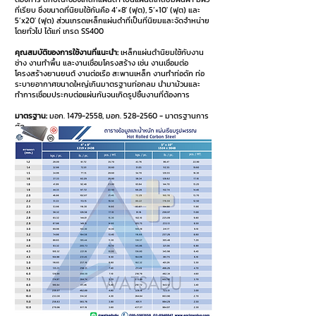
ที่เรียบ ซึ่งขนาดที่นิยมใช้กันคือ 4’×8′ (ฟุต), 5’×10′ (ฟุต) และ
5’x20′ (ฟุต) ส่วนเกรดเหล็กแผ่นดำที่เป็นที่นิยมและจัดจำหน่าย
โดยทั่วไป ได้แก่ เกรด SS400
คุณสมบัติของการใช้งานที่แนะนำ:
เหล็กแผ่นดำนิยมใช้กับงาน
ช่าง งานทำพื้น และงานเชื่อมโครงสร้าง เช่น งานเชื่อมต่อ
โครงสร้างยานยนต์ งานต่อเรือ สะพานเหล็ก งานทำท่อดัก ท่อ
ระบายอากาศขนาดใหญ่เกินมาตรฐานท่อกลม นำมาม้วนและ
ทำการเชื่อมประกบต่อแผ่นกันจนเกิดรูปชิ้นงานที่ต้องการ
มาตรฐาน:
มอก.
1479-2558
, มอก.
528-2560
- มาตรฐานการ
ตัด