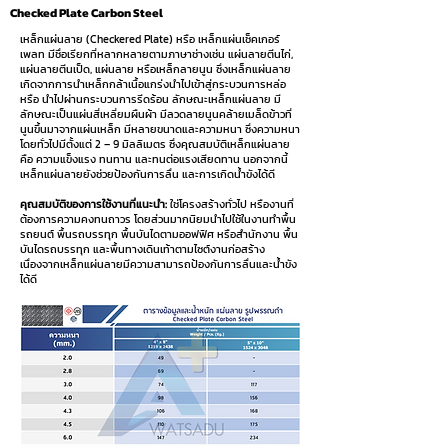
Checked Plate Carbon Steel
เหล็กแผ่นลาย (Checkered Plate) หรือ เหล็กแผ่นเช็คเกอร์
เพลท มีชื่อเรียกที่หลากหลายตามภาษาช่างเช่น แผ่นลายตีนไก่,
แผ่นลายตีนเป็ด, แผ่นลาย หรือเหล็กลายนูน ซึ่งเหล็กแผ่นลาย
เกิดจากการนำเหล็กกล้าเนื้อแกร่งนำไปเข้าสู่กระบวนการหล่อ
หรือ นำไปผ่านกระบวนการรีดร้อน ลักษณะเหล็กแผ่นลาย มี
ลักษณะเป็นแผ่นสี่เหลี่ยมผืนผ้า มีลวดลายนูนคล้ายเมล็ดข้าวที่
นูนขึ้นมาจากแผ่นเหล็ก มีหลายขนาดและความหนา ซึ่งความหนา
โดยทั่วไปมีตั้งแต่ 2 – 9 มิลลิเมตร ซึ่งคุณสมบัติเหล็กแผ่นลาย
คือ ความแข็งแรง ทนทาน และทนต่อแรงเสียดทาน นอกจากนี้
เหล็กแผ่นลายยังช่วยป้องกันการลื่น และการเกิดน้ำขังได้ดี
คุณสมบัติของการใช้งานที่แนะนำ:
ใช่โครงสร้างทั่วไป หรืองานที่
ต้องการความคงทนถาวร โดยส่วนมากนิยมนำไปใช้ในงานทำพื้น
รถยนต์ พื้นรถบรรทุก พื้นบันไดตามออฟฟิศ หรือสำนักงาน พื้น
บันไดรถบรรทุก และพื้นทางเดินเท้าตามไซต์งานก่อสร้าง
เนื่องจากเหล็กแผ่นลายมีความสามารถป้องกันการลื่นและน้ำขัง
ได้ดี