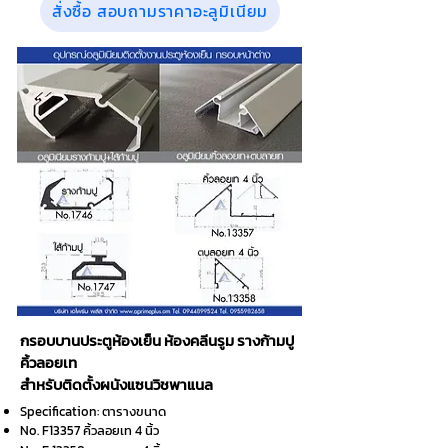
สั่งซื้อ สอบถามราคาอะลูมิเนียม
กรอบบานประตูห้องเย็น ห้องคลีนรูม รางก้ามปู
คิ้วลอยเท
สำหรับติดตั้งผนังแซนวิชพาแนล
Specification: ตารางขนาด
No. F13357 คิ้วลอยเท 4 นิ้ว