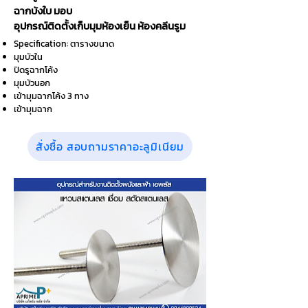
ฉากบังใบ มอบ
อุปกรณ์ติดตั้งเก็บมุมห้องเย็น ห้องคลีนรูม
Specification: ตารางขนาด
มุมบัวใน
ปิดรูฉากโค้ง
มุมบัวนอก
เข้ามุมฉากโค้ง 3 ทาง
เข้ามุมฉาก
สั่งซื้อ สอบถามราคาอะลูมิเนียม