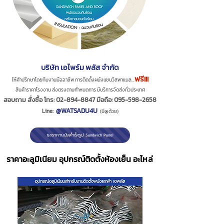
บริษัท เอไพร์ม พลัส จำกัด
ฟรี!!!
ให้คำปรึกษาโดยทีมงานมืออาชีพ การติดตั้งผนังแซนวิสพาแนล...
สินค้าราคาโรงงาน ส่งตรงตามกำหนดการ มีบริการจัดส่งทั่วประเทศ
สอบถาม สั่งซื้อ โทร:
02-894-8847
มือถือ:
095-598-2658
@WATSADU4U
Line:
(มี@ด้วย)
ขอราคาผนังสำเร็จรูป Sandwich Panel
ราคา
อะลูมิเนียม อุปกรณ์ติดตั้งห้องเย็น
อะไหล่