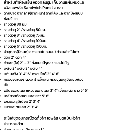
สำหรับทำห้องเย็น ห้องคลีนรูม
เก็บงานแผ่นผนังแซ
นวิส เอพลัส Sandwich Panel ต่างๆ
ฉากบาง ฉากลาย(ฉากหนา) ฉากโค้ง และฉากโค้งแบบ
ซ่อนรีเวท
รางตัวยู 38 มม.
รางตัวยู 2” /รางตัวยู 50มม.
รางตัวยู 3” /รางตัวยู 75มม.
รางตัวยู 4” /รางตัวยู 100มม.
รางตัวยู 6” /รางตัวยู 150มม.
บัวลูกศร(ปีกนก) ฉากแอล(มอบบน) ตัวเอฟขาไม่เท่า
ตัวที 2” ตัวที 4”
ตัวเฮท(ไอ) 2” – 3” ทั้งแบบมีรูกลางและไม่มีรู
บังใบ 2” บังใบ 3” บังใบ 4”
เฟรมสวิง 3” 4” 6” ครอบไกด์ 2” 4” 6”
ครอบฮีตเตอร์ ตัวเจ ฝาแจ็คสัน ครบชุดอะลูมิเนียมห้อง
เย็น
แป้นสแตนเลส แหวนสแตนเลส 3" 4" เชื่อมสตัด ยาว 5" 6"
เกลียวสตัดสเตนเลส ยาว 5" 6"
แหวนอะลูมิเนียม 2" 3" 4"
แหวนสเตนเลส 2" 3" 4"
อะไหล่ชุดอุปกรณ์ติดตั้งฝ้า เอพลัส ชุดแป้นหิ้วฝ้า
ประกอบด้วย
ฝาครอบพลาสติก ขนาด 3"