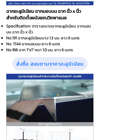
ฉากอะลูมิเนียม ฉากมอบบน ฉาก นิ้ว x นิ้ว
สำหรับติดตั้งผนังแซนวิชพาแนล
Specification: ตารางขนาดฉากอะลูมิเนียม ฉากมอบ
บน ฉาก นิ้ว x นิ้ว
No.191 ฉากอะลูมิเนียมบาง 1.3 มม. ยาว 6 เมตร
No. 1744 ฉากมอบบน ยาว 6 เมตร
No.166 ฉาก 1"x1" หนา 1.0 มม. ยาว 6 เมตร
สั่งซื้อ สอบถามราคาอะลูมิเนียม