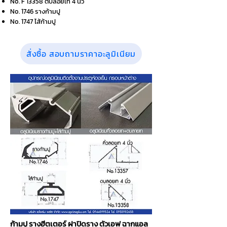
No. F 13358 ตบลอยเท 4 นิ้ว
No. 1746 รางก้ามปู
No. 1747 ไส้ก้ามปู
สั่งซื้อ สอบถามราคาอะลูมิเนียม
ก้ามปู รางฮีตเตอร์ ฝาปิดราง ตัวเอฟ ฉากแอล