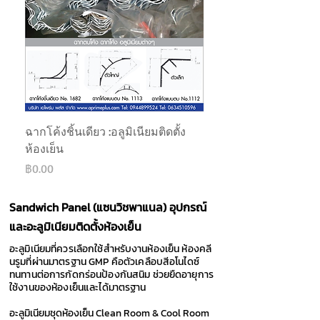
ฉากโค้งชิ้นเดียว :อลูมิเนียมติดตั้ง
ห้องเย็น
ราคา
฿0.00
Sandwich Panel (แซนวิชพาแนล) อุปกรณ์
และอะลูมิเนียมติดตั้งห้องเย็น
อะลูมิเนียมที่ควรเลือกใช้สำหรับงานห้องเย็น ห้องคลี
นรูมที่ผ่านมาตรฐาน GMP คือตัวเคลือบสีอโนไดซ์
ทนทานต่อการกัดกร่อนป้องกันสนิม ช่วยยืดอายุการ
ใช้งานของห้องเย็นและได้มาตรฐาน
อะลูมิเนียมชุดห้องเย็น Clean Room & Cool Room