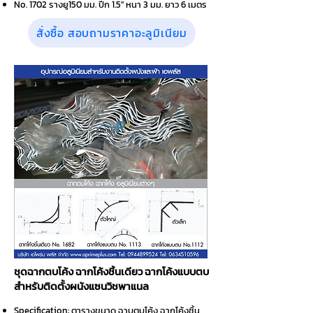
No. 1702 รางยู150 มม. ปีก 1.5" หนา 3 มม. ยาว 6 เมตร
สั่งซื้อ สอบถามราคาอะลูมิเนียม
ชุดฉากตบโค้ง ฉากโค้งชิ้นเดียว ฉากโค้งแบบตบ
สำหรับติดตั้งผนังแซนวิชพาแนล
Specification: ตารางขนาด ฉาบตบโค้ง ฉากโค้งชิ้น