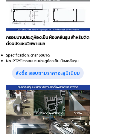
กรอบบานประตูห้องเย็น ห้องคลีนรูม สำหรับติด
ตั้งผนังแซนวิชพาแนล
Specification: ตารางขนาด
No. PT291 กรอบบานประตูห้องเย็น ห้องคลีนรูม
สั่งซื้อ สอบถามราคาอะลูมิเนียม