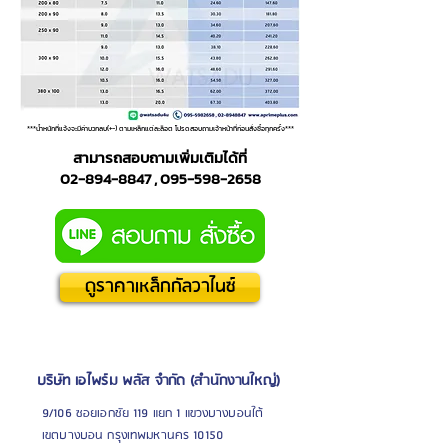
***น้ำหนักที่แจ้งจะมีค่าบวกลบ(+-) ตามเหล็กแต่ละล็อต โปรดสอบถามเจ้าหน้าที่ก่อนสั่งซื้อทุกครั้ง***
สามารถสอบถามเพิ่มเติมได้ที่
02-894-8847 , 095-598-2658
ดูราคาเหล็กกัลวาไนซ์
บริษัท เอไพร์ม พลัส จำกัด (สำนักงานใหญ่)
9/106 ซอยเอกชัย 119 แยก 1 แขวงบางบอนใต้
เขตบางบอน กรุงเทพมหานคร 10150