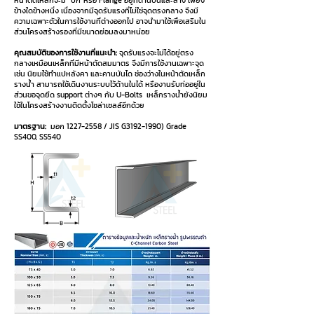
หน้าตัดเหล็กจะมี “ปีก”หรือ Flange อยู่ที่ด้านบนและล่าง เพียง
ข้างใดข้างหนึ่ง เนื่องจากมีจุดรับแรงที่ไม่ใช่จุดตรงกลาง จึงมี
ความเฉพาะตัวในการใช้งานที่ต่างออกไป อาจนำมาใช้เพื่อเสริมใน
ส่วนโครงสร้างรองที่มีขนาดย่อมลงมาหน่อย
คุณสมบัติของการใช้งานที่แนะนำ:
จุดรับแรงจะไม่ได้อยู่ตรง
กลางเหมือนเหล็กที่มีหน้าตัดสมมาตร จึงมีการใช้งานเฉพาะจุด
เช่น นิยมใช้ทำแปหลังคา และคานบันได ช่องว่างในหน้าตัดเหล็ก
รางน้ำ สามารถใช้เดินงานระบบไว้ด้านในได้ หรืองานรับท่ออยู่ใน
ส่วนขอจุดยึด support ต่างๆ กับ U-Bolts เหล็กรางน้ำยังนิยม
ใช้ในโครงสร้างงานติดตั้งโซล่าเซลล์อีกด้วย
มาตรฐาน:
มอก
1227-2558
/ JIS G3192-1990) Grade
SS400, SS540