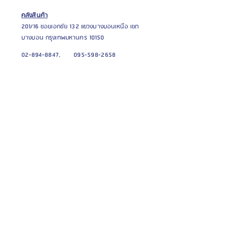
คลังสินค้า
201/16 ซอยเอก
ชัย 132 แขวงบางบอนเหนือ เขต
บางบอน กรุงเทพมหานคร 10150
02-894-8847,
095-598-2658
sales@aprimeplus.com
จันทร์ - เสาร์ , 08.30 น. - 18.30 น.
All Square / All Space
สินค้าของเรา
เหล็กกัลวาไนซ์
โกดัง / โรงงานสำเร็จรูป
ผนังสำเร็จรูป
ตู้คอนเทนเนอร์
หลังคากันร้อน
บ้านน๊อคดาวน์
ไม้เทียม WPC
บทความ / ข่าวสาร
กระเบื้องยาง / ลามิเนต
เครื่องมือก่อสร้าง
บทความน่ารู้
Catalogue online
CSR
บริการอื่นๆ