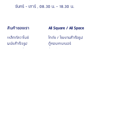
จันทร์ - เสาร์ , 08.30 น. - 18.30 น.
All Square / All Space
สินค้าของเรา
เหล็กกัลวาไนซ์
โกดัง / โรงงานสำเร็จรูป
ผนังสำเร็จรูป
ตู้คอนเทนเนอร์
หลังคากันร้อน
บ้านน๊อคดาวน์
ไม้เทียม WPC
บทความ / ข่าวสาร
กระเบื้องยาง / ลามิเนต
เครื่องมือก่อสร้าง
บทความน่ารู้
Catalogue online
CSR
บริการอื่นๆ