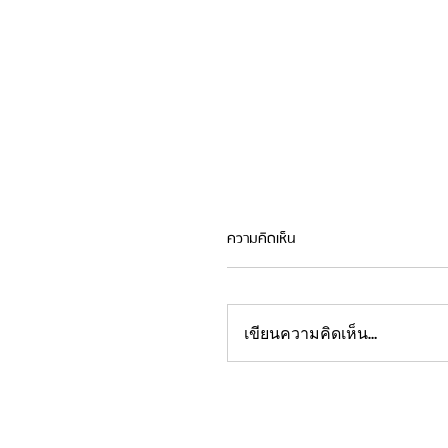
ความคิดเห็น
เขียนความคิดเห็น…
ไวร์เมช 6 มิล (6mm): เลือกซื้อ
มาตรฐานอย่างไร? สำหรับงานพื้
หนัก