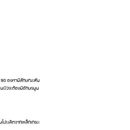
าก 90 องศามีลักษณะสัน
ผิวจะต้องมีอักษรนูน
้นไปผลิตจากเหล็กเกรด 