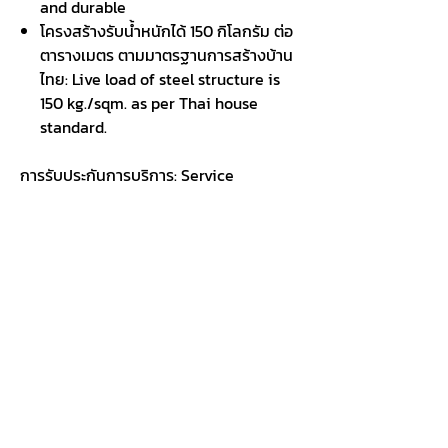
and durable
โครงสร้างรับน้ำหนักได้
150 กิโลกรัม ต่อ
ตารางเมตร ตามมาตรฐานการสร้างบ้าน
ไทย: Live load of steel structure is
150 kg./sqm. as per Thai house
standard.
การรับประกันการบริการ:
Service
Warranty
รับประกันโครงสร้าง
5 ปี รั่วซืม 1 ปี :
Structure 5 years, Roof Leak 1 years
การขนส่งและติดตั้ง:
HAPPY HOUSE
บริการติดตั้งหน้างาน โดยจะมีค่าขนส่งเพิ่ม
เติมตามระยะทางโดยคำนวณเป็นกิโลเมตร
เริ่มต้น กม. ละ 10 บาท (คิดไป/กลับ) เพิ่มอีก
3,500 บาท โดยจะออกจาก กรุงเทพ-
พระราม 2
Delivery Policy: Happy house provides