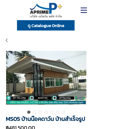
ดู Catalogue Online
MS05 บ้านน๊อคดาว์น บ้านสำเร็จรูป
ราคา
฿481,500.00