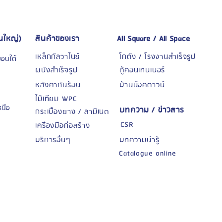
นใหญ่)
สินค้าของเรา
All Square / All Space
เหล็กกัลวาไนซ์
โกดัง / โรงงานสำเร็จรูป
บอนใต้
ผนังสำเร็จรูป
ตู้คอนเทนเนอร์
หลังคากันร้อน
บ้านน๊อคดาวน์
ไม้เทียม WPC
หนือ
บทความ / ข่าวสาร
กระเบื้องยาง / ลามิเนต
CSR
เครื่องมือก่อสร้าง
8
บริการอื่นๆ
บทความน่ารู้
Catalogue online