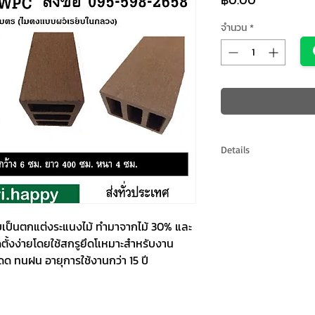
จำนวน
*
Details
รหัสสินค้า: MS60K40
4 ซม.
สีตามภาพ
เป็นตกแต่งระแนงไม้ ทำมาจากไม้ 30% และ 
การจัดส่ง: ยอดซื้อเกิ
ตั้งง่ายโดยใช้สกรูยึดโเหมาะสำหรับงาน
ปริมณฑล ระยะเวลาจัดส
 ทนฝน อายุการใช้งานกว่า 15 ปี
หน้า **ต่างจังหวัด มี
ทางเป็นกิโลเมตรจาก 
598-2658)