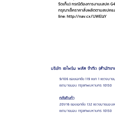
รีดเก็บ) กรณีต้องการงานเสปค G45
กรุณาเช็คราคาสั่งผลิตตามสเปคแล
line: http://nav.cx/1JWElzY
บริษัท เอไพร์ม พลัส จำกัด (สำนักงา
9/106 ซอยเอกชัย 119 แยก 1 แขวงบาง
เขตบางบอน กรุงเทพมหานคร 10150
คลังสินค้า
201/16 ซอยเอก
ชัย 132 แขวงบางบอนเ
เขตบางบอน กรุงเทพมหานคร 10150