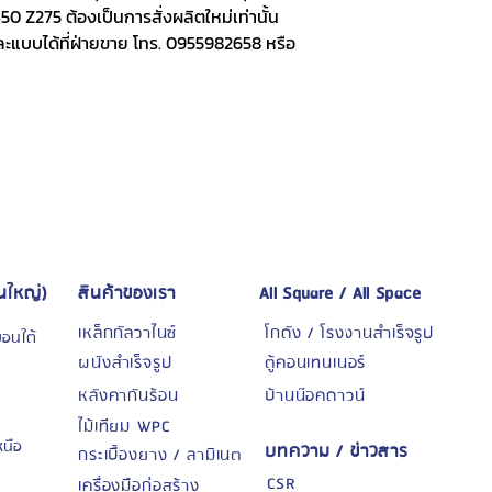
0 Z275 ต้องเป็นการสั่งผลิตใหม่เท่านั้น
ะแบบได้ที่ฝ่ายขาย โทร. 0955982658 หรือ
นใหญ่)
สินค้าของเรา
All Square / All Space
เหล็กกัลวาไนซ์
โกดัง / โรงงานสำเร็จรูป
บอนใต้
ผนังสำเร็จรูป
ตู้คอนเทนเนอร์
หลังคากันร้อน
บ้านน๊อคดาวน์
ไม้เทียม WPC
หนือ
บทความ / ข่าวสาร
กระเบื้องยาง / ลามิเนต
CSR
เครื่องมือก่อสร้าง