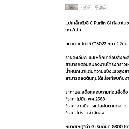
แปเหล็กตัวซี C Purlin GI กัลวาไน
กก./เส้น
ขนาด: แปตัวซี C15022 หนา 2.2มม.
รายละเอียด: แปเหล็กเคลือบสังกะสีต
สามารถตอบสนองงานโครงคร่าวเหล
น้ำหนักเบาแต่มีความแข็งแรงสูงสา
สามารถลดต้นทุนได้เมื่อเทียบกับง
ราคาและสต็อคสอบถามก่อนสั่งซื้อ
*ราคาไม่ยืน พค 2563
*ราคาอาจมีการแปลผันตามตลาด
*ราคาไม่รวมค่าจัดส่ง
หมายเหตุ*ค่า G เริ่มตั้นที่ G300 (ง