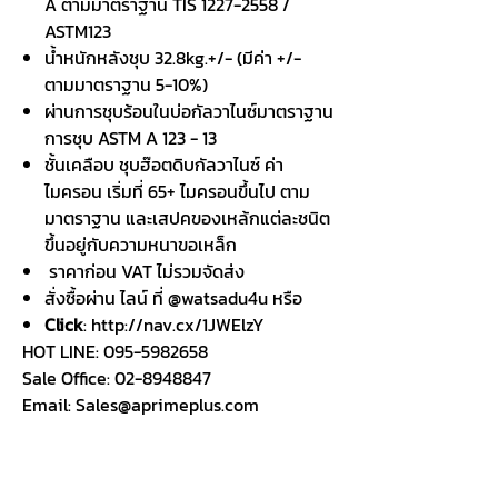
A ตามมาตราฐาน TIS 1227-2558 /
ASTM123
น้ำหนักหลังชุบ 32.8kg.+/- (มีค่า +/-
ตามมาตราฐาน 5-10%)
ผ่านการชุบร้อนในบ่อกัลวาไนซ์มาตราฐาน
การชุบ ASTM A 123 - 13
ชั้นเคลือบ ชุบฮ๊อตดิบกัลวาไนซ์ ค่า
ไมครอน เริ่มที่ 65+ ไมครอนขึ้นไป ตาม
มาตราฐาน และเสปคของเหล้กแต่ละชนิต
ขึ้นอยู่กับความหนาขอเหล็ก
ราคาก่อน VAT ไม่รวมจัดส่ง
สั่งซื้อผ่าน ไลน์ ที่ @watsadu4u หรือ
Click
: http://nav.cx/1JWElzY
HOT LINE: 095-5982658
Sale Office: 02-8948847
Email: Sales@aprimeplus.com