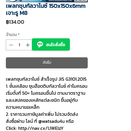
เพลทชุบกัลวาไนซ์ 150x150x6mm
เจาะรู M8
ราคา
฿134.00
จำนวน
*
สนใจสั่งซื้อ
สั่งซื้อ
เพลทชุบกัลวาไนซ์ สำเร็จรูป JIS G3101:2015
1. ชั้นเคลือบ ชุบฮ๊อตดิบกัลวาไนซ์ ค่าไมครอน
เริ่มตั้งที่ 50+ ไมครอนขึ้นไป ตามมาตราฐาน
และเสปคของเหล้กแต่ละชนิต ขึ้นอยู่กับ
ความหนาขอเหล็ก
2. ราคารวมภาษีมูลค่าเพิ่ม ไม่รวมจัดส่ง
สั่งซื้อผ่าน ไลน์ ที่ @watsadu4u หรือ
Click: http://nav.cx/1JWElzY