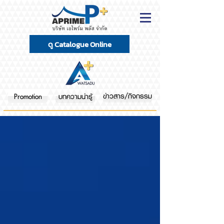
ดู Catalogue Online
ข่าวสาร/กิจกรรม
Promotion
บทความน่ารู้