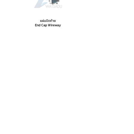
แผ่นปิดท้าย
End Cap Wireway
รางวายเวย์ ข้อต่อแนวดิ่งด้าน
นอก
พร้อมฝาครอบ
Wireway Vertical Outside
90º with cover